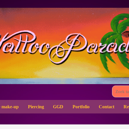
 make-up
Piercing
GGD
Portfolio
Contact
Re