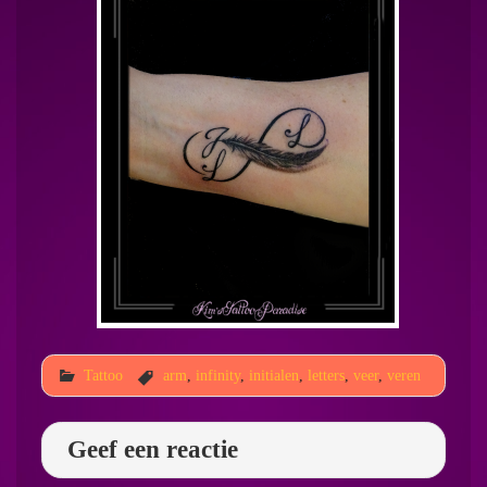
Tattoo
arm
,
infinity
,
initialen
,
letters
,
veer
,
veren
Geef een reactie