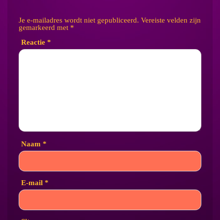
Je e-mailadres wordt niet gepubliceerd.
Vereiste velden zijn
gemarkeerd met
*
Reactie
*
Naam
*
E-mail
*