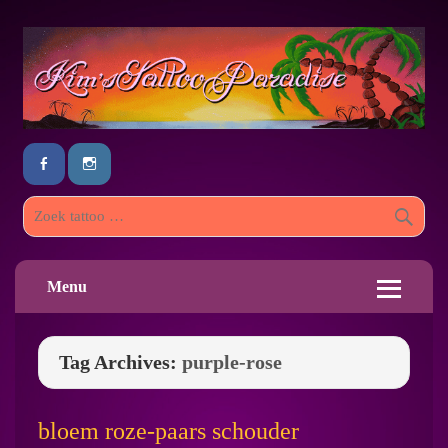
Menu
Tag Archives:
purple-rose
bloem roze-paars schouder