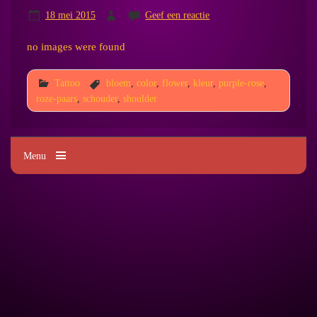
18 mei 2015
Geef een reactie
no images were found
Tattoo
bloem
,
color
,
flower
,
kleur
,
purple-rose
,
roze-paars
,
schouder
,
shoulder
Menu
Kim's Tattoo Paradise