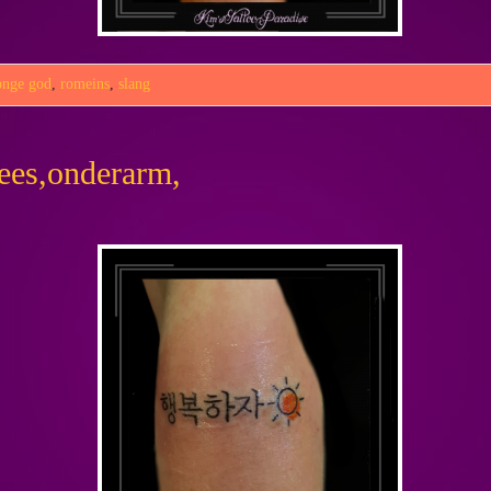
onge god
,
romeins
,
slang
nees,onderarm,