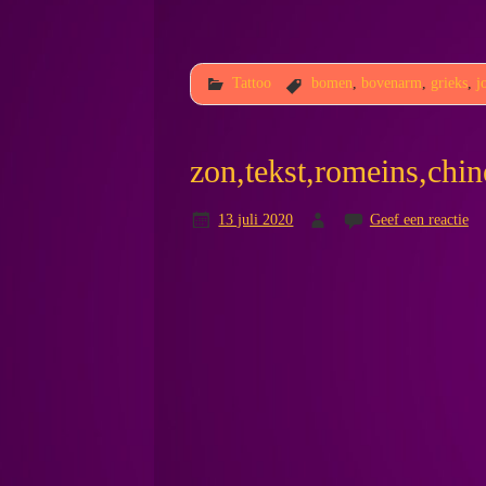
Tattoo
bomen
,
bovenarm
,
grieks
,
j
zon,tekst,romeins,chi
13 juli 2020
Geef een reactie