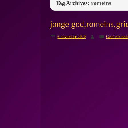
Tag Archives:
romeins
jonge god,romeins,gr
6 november 2020
Geef een reac