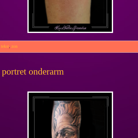
,
tekst
,
zon
portret onderarm