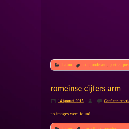
Tattoo
man
,
onderarm
,
portret
,
pos
romeinse cijfers arm
14 januari 2015
Geef een reacti
no images were found
Tattoo
arm
,
cijfers
,
romeins