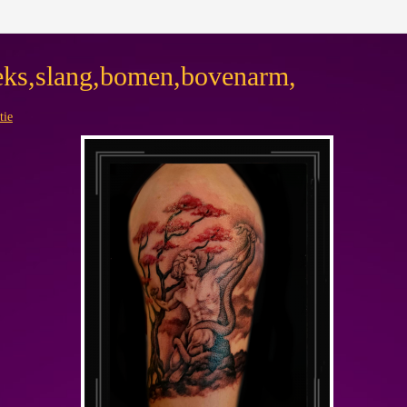
ieks,slang,bomen,bovenarm,
tie