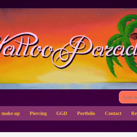
 make-up
Piercing
GGD
Portfolio
Contact
Re