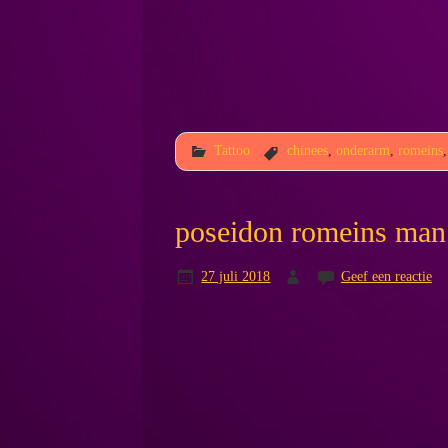
Tattoo
chinees
,
onderarm
,
romeins
poseidon romeins man 
27 juli 2018
Geef een reactie