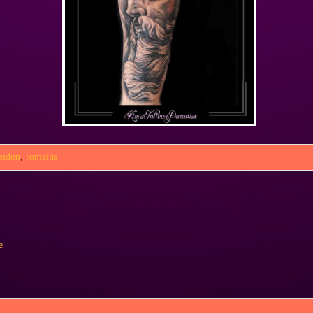
eidon
,
romeins
e