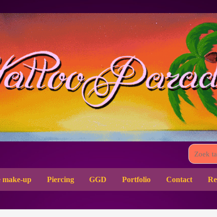
 make-up
Piercing
GGD
Portfolio
Contact
Re