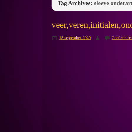
Tag Archives:
sleeve ondera
veer,veren,initialen,o
18 september 2020
Geef een rea