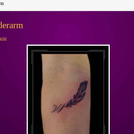
rm
nderarm
ctie