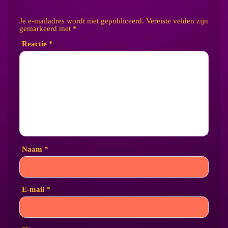
Je e-mailadres wordt niet gepubliceerd.
Vereiste velden zijn
gemarkeerd met
*
Reactie
*
Naam
*
E-mail
*