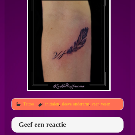
Tattoo
initialen
,
sleeve onderarm
,
veer
,
veren
Geef een reactie