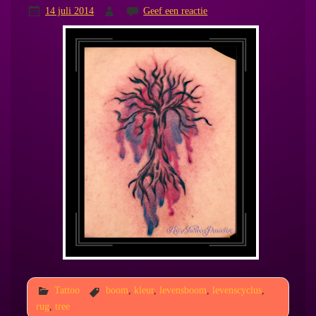
14 juli 2014
Geef een reactie
Tattoo
boom
,
kleur
,
levensboom
,
levenscyclus
,
rug
,
tree