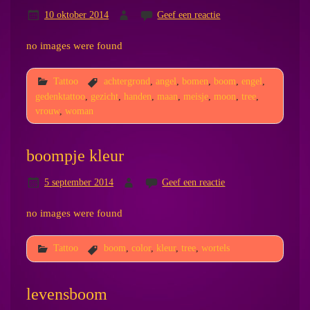
10 oktober 2014
Geef een reactie
no images were found
Tattoo
achtergrond
,
angel
,
bomen
,
boom
,
engel
,
gedenktattoo
,
gezicht
,
handen
,
maan
,
meisje
,
moon
,
tree
,
vrouw
,
woman
boompje kleur
5 september 2014
Geef een reactie
no images were found
Tattoo
boom
,
color
,
kleur
,
tree
,
wortels
levensboom