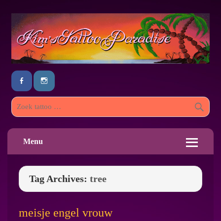
Menu
Tag Archives:
tree
meisje engel vrouw