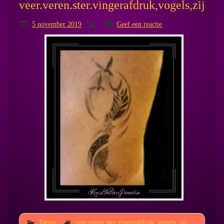
veer.veren.ster.vingerafdruk,vogels,zij
5 november 2019
Geef een reactie
Tattoo
veer.veren.ster.vingerafdruk
,
vogels
,
zij