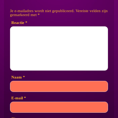
Je e-mailadres wordt niet gepubliceerd.
Vereiste velden zijn
gemarkeerd met
*
Reactie
*
Naam
*
E-mail
*