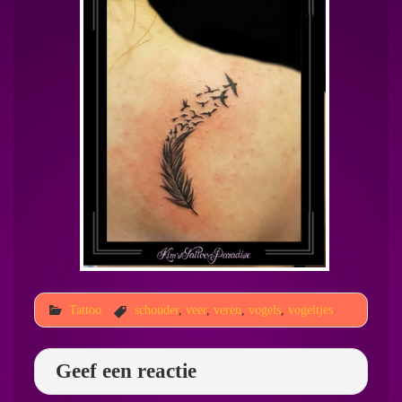
Tattoo
schouder
,
veer
,
veren
,
vogels
,
vogeltjes
Geef een reactie