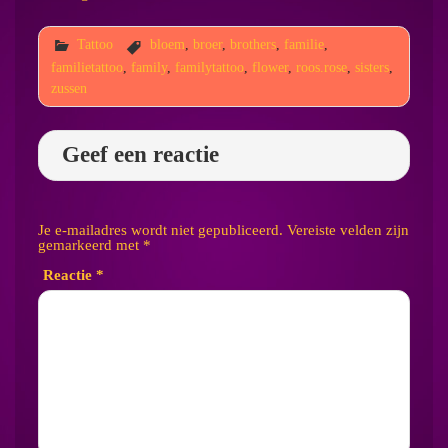
Tattoo
bloem
,
broer
,
brothers
,
familie
,
familietattoo
,
family
,
familytattoo
,
flower
,
roos.rose
,
sisters
,
zussen
Geef een reactie
Je e-mailadres wordt niet gepubliceerd.
Vereiste velden zijn
gemarkeerd met
*
Reactie
*