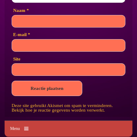
Naam
*
E-mail
*
Site
Deze site gebruikt Akismet om spam te verminderen.
Bekijk hoe je reactie gegevens worden verwerkt
.
Menu
Kim's Tattoo Paradise