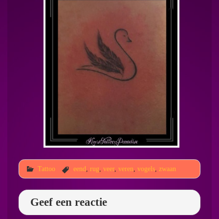
Tattoo
eend
,
rug
,
veer
,
veren
,
vogels
,
zwaan
Geef een reactie