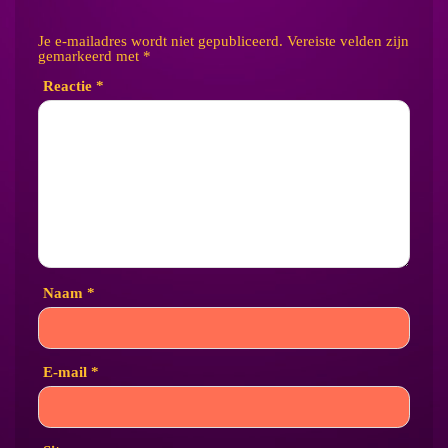
Je e-mailadres wordt niet gepubliceerd.
Vereiste velden zijn
gemarkeerd met
*
Reactie
*
Naam
*
E-mail
*