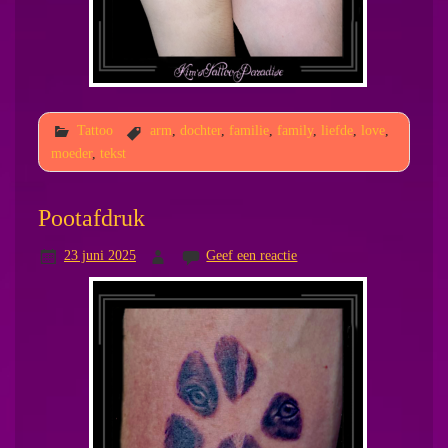
Tattoo
arm
,
dochter
,
familie
,
family
,
liefde
,
love
,
moeder
,
tekst
Pootafdruk
23 juni 2025
Geef een reactie