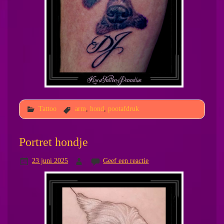
Tattoo
arm
,
hond
,
pootafdruk
Portret hondje
23 juni 2025
Geef een reactie