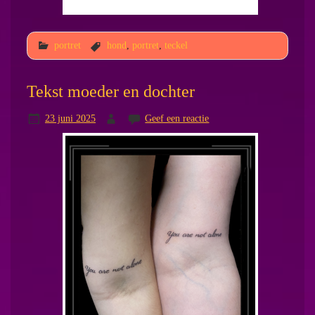
portret
hond
,
portret
,
teckel
Tekst moeder en dochter
23 juni 2025
Geef een reactie