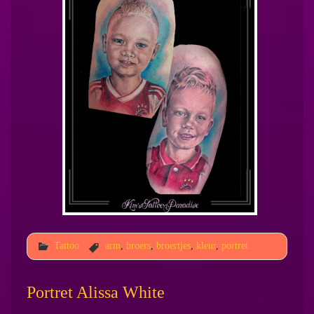
Tattoo
arm
,
broers
,
broertjes
,
kleur
,
portret
Portret Alissa White