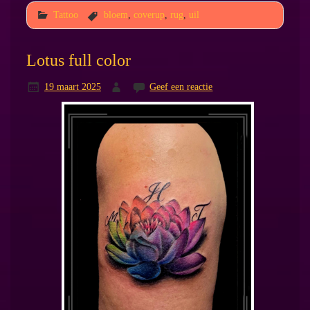
Tattoo
bloem
,
coverup
,
rug
,
uil
Lotus full color
19 maart 2025
Geef een reactie