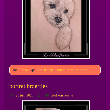
Tattoo
arm
,
hondje
,
portret
,
semi-realistisch
portret broertjes
23 juni 2025
Geef een reactie