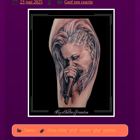
23 juni 2025
Geef een reactie
Tattoo
alissa white
,
arch
,
enemy
,
gluz
,
portret