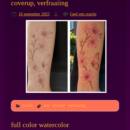
coverup, verfraaiing
10 september 2025
Geef een reactie
Tattoo
arm
,
coverup
,
verfraaiing
full color watercolor