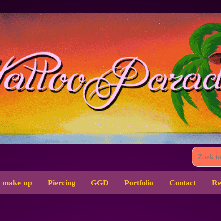
 make-up
Piercing
GGD
Portfolio
Contact
Re