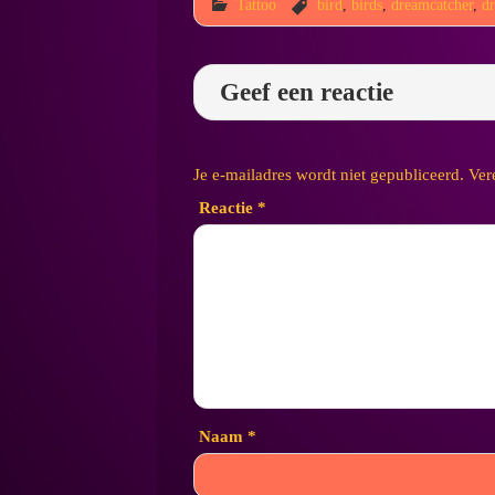
Tattoo
bird
,
birds
,
dreamcatcher
,
d
Geef een reactie
Je e-mailadres wordt niet gepubliceerd.
Ver
Reactie
*
Naam
*