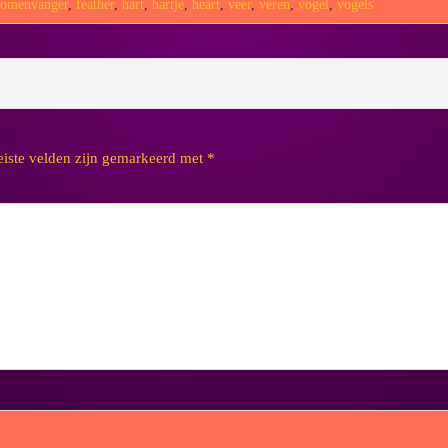
romenvanger
,
feather
,
hart
,
hartje
,
heart
,
veer
,
veren
,
vogel
,
vogels
eiste velden zijn gemarkeerd met
*