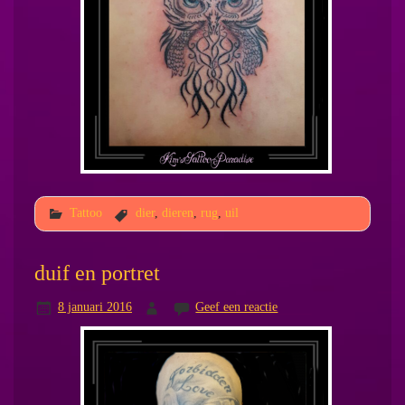
Tattoo
dier
,
dieren
,
rug
,
uil
duif en portret
8 januari 2016
Geef een reactie