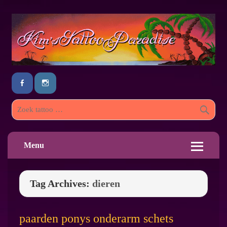
Menu
Tag Archives:
dieren
paarden ponys onderarm schets