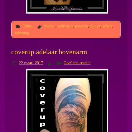
Tattoo
dieren
,
onderarm
,
paarden
,
ponys
,
schets
,
tekening
coverup adelaar bovenarm
22 maart 2017
Geef een reactie