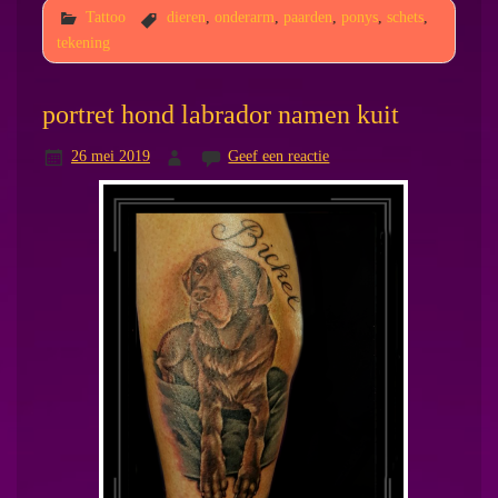
Tattoo
dieren
,
onderarm
,
paarden
,
ponys
,
schets
,
tekening
portret hond labrador namen kuit
26 mei 2019
Geef een reactie