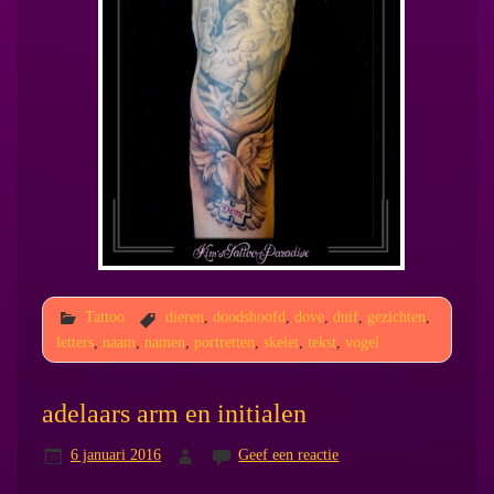
Tattoo
dieren
,
doodshoofd
,
dove
,
duif
,
gezichten
,
letters
,
naam
,
namen
,
portretten
,
skelet
,
tekst
,
vogel
adelaars arm en initialen
6 januari 2016
Geef een reactie