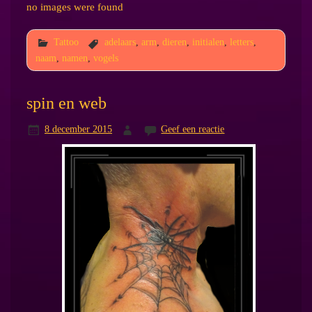
no images were found
Tattoo
adelaars
,
arm
,
dieren
,
initialen
,
letters
,
naam
,
namen
,
vogels
spin en web
8 december 2015
Geef een reactie