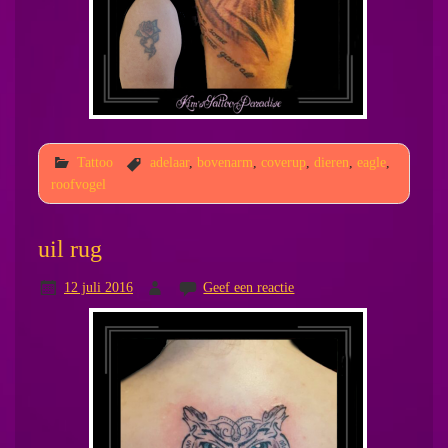
Tattoo
adelaar
,
bovenarm
,
coverup
,
dieren
,
eagle
,
roofvogel
uil rug
12 juli 2016
Geef een reactie