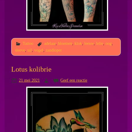
Tattoo
adelaar
,
bloemen
,
klok
,
leeuw
,
lelie
,
oog
,
sleeve
,
uil
,
vogel
,
zandloper
Lotus kolibrie
21 mei 2021
Geef een reactie