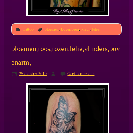
Tattoo
bloemen
,
bovenbeen
,
kleur
,
lelie
bloemen,roos,rozen,lelie,vlinders,bov
enarm,
25 oktober 2019
Geef een reactie