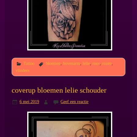
Tattoo
bloemen
,
bovenarm
,
lelie
,
roos
,
rozen
,
vlinders
coverup bloemen lelie schouder
6 mei 2019
Geef een reactie