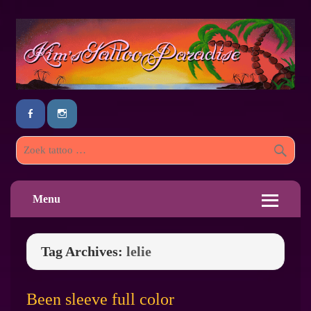
Menu
Tag Archives:
lelie
Been sleeve full color