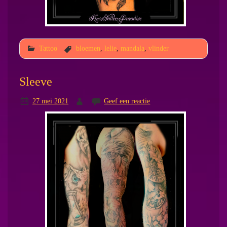
Tattoo
bloemen
,
lelie
,
mandala
,
vlinder
Sleeve
27 mei 2021
Geef een reactie