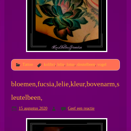
Tattoo
kolibri
,
lelie
,
lotus
,
sleutelbeen
,
vogel
bloemen,fucsia,lelie,kleur,bovenarm,s
leutelbeen,
15 augustus 2020
Geef een reactie