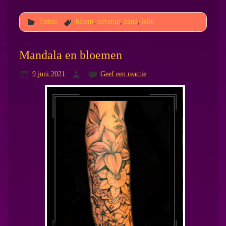
Tattoo
bloem
,
coverup
,
hand
,
lelie
Mandala en bloemen
9 juni 2021
Geef een reactie