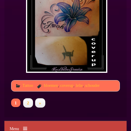
Tattoo
bloemen
,
coverup
,
lelie
,
schouder
1
2
»
Menu