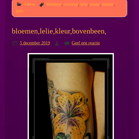
Tattoo
bloemen
,
coverup
,
lelie
,
naam
,
namen
,
pols
bloemen,lelie,kleur,bovenbeen,
5 december 2019
Geef een reactie