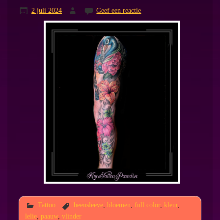
2 juli 2024
Geef een reactie
Tattoo
beensleeve
,
bloemen
,
full color
,
kleur
,
lelie
,
paauw
,
vlinder