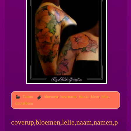
Tattoo
bloemen
,
bovenarm
,
fucsia
,
kleur
,
lelie
,
sleutelbeen
coverup,bloemen,lelie,naam,namen,p