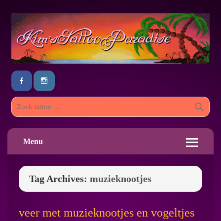
Menu
Tag Archives:
muzieknootjes
veer met muzieknootjes en vogeltjes