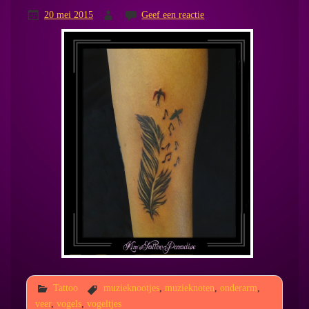
20 mei 2015
Geef een reactie
Tattoo
muzieknootjes
,
muzieknoten
,
onderarm
,
veer
,
vogels
,
vogeltjes