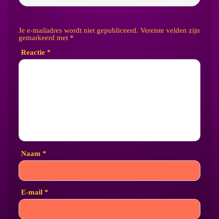
Je e-mailadres wordt niet gepubliceerd.
Vereiste velden zijn
gemarkeerd met
*
Reactie
*
Naam
*
E-mail
*