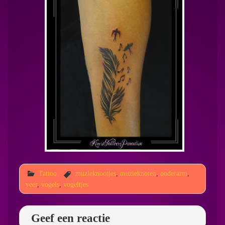
Tattoo
muzieknootjes
,
muzieknoten
,
onderarm
,
veer
,
vogels
,
vogeltjes
Geef een reactie